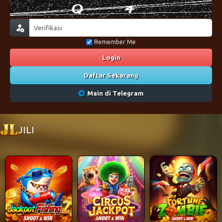
Remember Me
Login
Daftar Sekarang
Main di Telegram
JILI