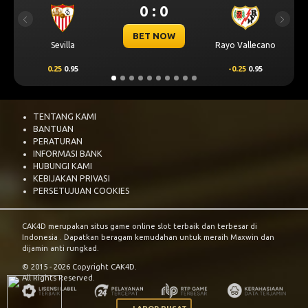
0 : 0
Previous
Next
BET NOW
cano
Alaves
Getafe
95
0.00
0.62
0.00
-0.72
TENTANG KAMI
BANTUAN
PERATURAN
INFORMASI BANK
HUBUNGI KAMI
KEBIJAKAN PRIVASI
PERSETUJUAN COOKIES
CAK4D
merupakan situs game online slot terbaik dan terbesar di
Indonesia . Dapatkan beragam kemudahan untuk meraih Maxwin dan
dijamin anti rungkad.
© 2015 - 2026 Copyright CAK4D.
All Rights Reserved.