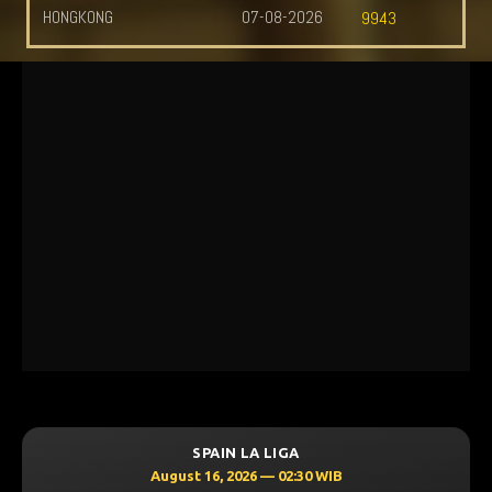
HONGKONG
07-08-2026
9943
SPAIN LA LIGA
August 16, 2026 — 00:30 WIB