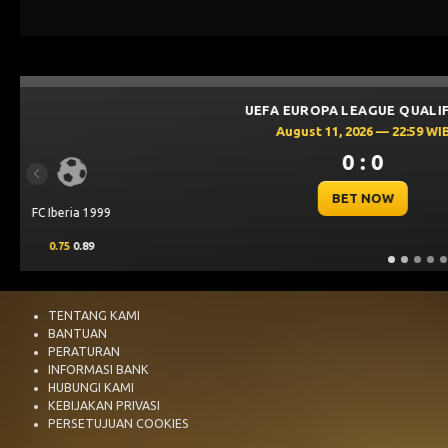
UEFA CHAMPIONS 
August 11, 20
0 
Previous
BET
Bodo Glimt
0.75
0.77
TENTANG KAMI
BANTUAN
PERATURAN
INFORMASI BANK
HUBUNGI KAMI
KEBIJAKAN PRIVASI
PERSETUJUAN COOKIES