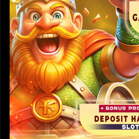
EVENT CASHBACK DEPO 5X GRATIS 1
MINIMAL DEPOSIT Rp. 10.000
5X DEPOSIT TIDAK MELAKUKAN WD (WITHDRAW) SAMA SEKALI
SALDO DI AKUN HARUS DIBAWAH Rp 1.000.-
PROMO INI TIDAK DAPAT DIGABUNG DENGAN PROMO LAINNYA
BONUS DAPAT DICLAIM SETIAP HARI. BATAS CLAIM JAM 23:59
BONUS DI BERIKAN 100% DARI NOMINAL DEPOSIT TERKECIL DA
GARANSI GAGAL GACOR 100% DEPOSIT CAK
( CONTOH : DEPOSIT 50.000, 70.000, 80.000, 90.000,
• Bonus garansi kekalahan sebesar 100% dari Deposit
X 100% = 50.000 )
• Wajib bermain dengan TO x10 dari total Deposit awal
BERLAKU UNTUK SEMUA MEMBER DAN NOMINAL KELIPATAN.
• Promo ini hanya berlaku untuk permainan SLOT, jika member berma
MAKSIMAL BONUS YANG DI BERIKAN SETIAP KALI KLAIM ADALAH
• Max Bonus garansi 100% adalah IDR 100.000
BONUS DAPAT DI WD (WITHDRAW) SETELAH MELEWATI 1X TUR
• Credit kekalahan wajib habis atau tidak bisa melakukan bettingan
BERLAKU KHUSUS DI PERMAINAN SLOT
• Kecurangan seperti Hold Buyspin ,seluruh saldo kemenangan dan d
DILARANG KERAS MELAKUKAN HOLD SPIN JIKA KETAHUAN BON
NB : Segala bentuk kecurangan yang kedapatan oleh Pihak Managem
CLAIM MELALUI LIVE CHAT & WA OFFICIAL.
BONUS NEW MEMBER SLOT 20% CAK4D
Management CAK4D adalah mutlak dan tidak bisa diganggu-gugat ol
PROMO DAPAT BERUBAH SEWAKTU-WAKTU TANPA PEMBERITA
• Minimal Deposit : IDR 50.000
PIHAK CAK4D BERHAK MEMBATALKAN BONUS APABILA DITEM
• Maksimal Bonus : IDR 100.000
SEGALA KEPUTUSAN CAK4D ADALAH MUTLAK DAN TIDAK DAP
• Khusus Permainan : Slot Online
NB : Segala bentuk kecurangan yang kedapatan oleh Pihak Managem
• Jenis Bonus : Bonus Di Awal
Management CAK4D adalah mutlak dan tidak bisa diganggu-gugat ol
• Target Turnover : (Bonus + Deposit) 3x (Untuk melakukan Withdra
• DILARANG KERAS bermain dengan cara MANIPULASI SISTEM / MANF