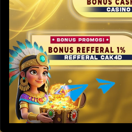
Pencapaian Turn Over 100 Juta = Uang Tunai IDR 100.000,-
Bonus Dibagikan : Setiap hari (Diantara Pukul 00:00 - 03:00 WIB)
Pencapaian Turn Over 50 Juta = Uang Tunai IDR 50.000,-
Jenis Bonus : Bonus HARIAN
NB : Segala bentuk kecurangan yang kedapatan oleh Pihak Managem
CONTOH
Management CAK4D adalah mutlak dan tidak bisa diganggu-gugat ol
BONUS CASHBACK TOGEL DAN CASINO CAK
Turnover 1 Hari : IDR 1.000.000
Komisi : 0.5%
Minimal Kekalahan : IDR 50.000
Maka bonus Komisi mingguan yang akan didapatkan adalah IDR 
Khusus Permainan : Live Casino & Togel
Bonus Dibagikan : Setiap Hari (Diantara Pukul 00:01 - 12:00 WIB)
NB : Segala bentuk kecurangan yang kedapatan oleh Pihak Managem
Jenis Bonus : Bonus Harian
Management CAK4D adalah mutlak dan tidak bisa diganggu-gugat ol
DILARANG KERAS bermain dengan cara MANIPULASI SISTEM / MA
dikenakan SANKSI terberat.
NB : Segala bentuk kecurangan yang kedapatan oleh Pihak Managem
BONUS REFERRAL CAK4D 1%
Management CAK4D adalah mutlak dan tidak bisa diganggu-gugat ol
Bonus Komisi 0.1% = Khusus Slot & Casino langsung dari Turnov
Bonus Komisi 0.25% = Khusus Sportsbook langsung dari Turnov
Bonus Komisi 1% = Khusus Togel langsung dari Turnover
Jenis Bonus : Bonus Instant
NB : Segala bentuk kecurangan yang kedapatan oleh Pihak Managem
Management CAK4D adalah mutlak dan tidak bisa diganggu-gugat ol
MAIN DI TELEGRAM DAPAT FREECHIP 5K