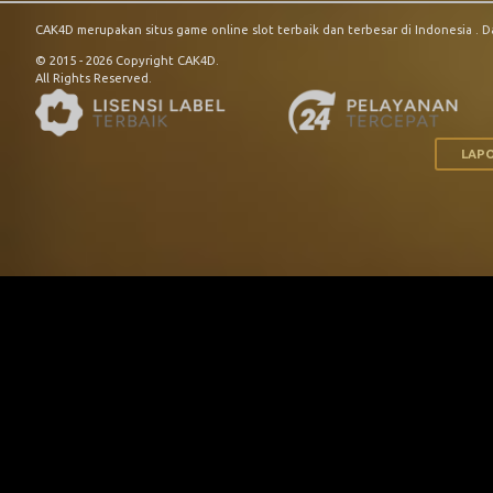
CAK4D
merupakan situs game online slot terbaik dan terbesar di Indonesia 
© 2015 - 2026 Copyright CAK4D.
All Rights Reserved.
LAPO