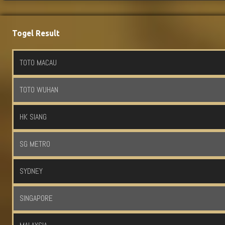
• Wajib memiliki ID GAME di CAK4D
• ID GAME wajib memiliki history TO minimal 50.000 terhitung seja
• Klaim bonus hanya bisa 1 kali saja per 1 ID GAME & Bonus dibeba
Togel Result
• Tidak boleh ada kesamaan DATA PLAYER, DATA REKENING, ALAMA
apapun maka dengan tegas akan kami anulir
NB : Segala bentuk kecurangan yang kedapatan oleh Pihak Managem
TOTO MACAU
Management CAK4D adalah mutlak dan tidak bisa diganggu-gugat ol
TOTO WUHAN
HK SIANG
SG METRO
SYDNEY
SINGAPORE