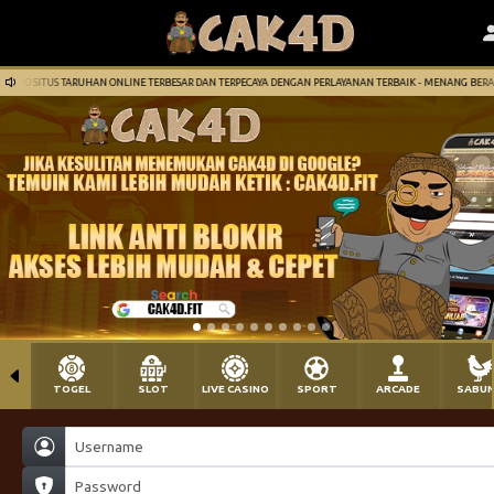
 SITUS TARUHAN ONLINE TERBESAR DAN TERPECAYA DENGAN PERLAYANAN TERBAIK - MENANG BERAPAPUN P
TOGEL
SLOT
LIVE CASINO
SPORT
ARCADE
SABU