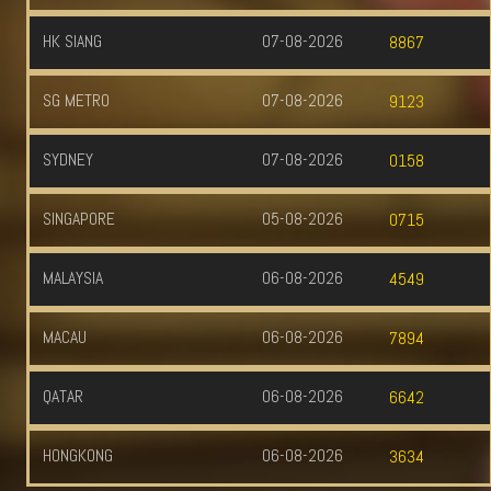
HK SIANG
07-08-2026
8867
SG METRO
07-08-2026
9123
SYDNEY
07-08-2026
0158
SINGAPORE
05-08-2026
0715
MALAYSIA
06-08-2026
4549
MACAU
06-08-2026
7894
QATAR
06-08-2026
6642
HONGKONG
06-08-2026
3634